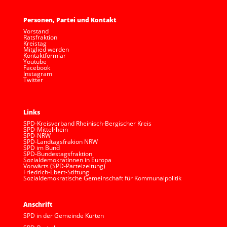
Personen, Partei und Kontakt
Vorstand
Ratsfraktion
Kreistag
Mitglied werden
Kontaktformlar
Youtube
Facebook
Instagram
Twitter
Links
SPD-Kreisverband Rheinisch-Bergischer Kreis
SPD-Mittelrhein
SPD-NRW
SPD-Landtagsfrakion NRW
SPD im Bund
SPD-Bundestagsfraktion
SozialdemokratInnen in Europa
Vorwärts (SPD-Parteizeitung)
Friedrich-Ebert-Stiftung
Sozialdemokratische Gemeinschaft für Kommunalpolitik
Anschrift
SPD in der Gemeinde Kürten