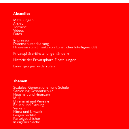
Aktuelles
Mitteilungen
Archiv
Termine
Videos
Fotos
Impressum
Datenschutzerklärung
Hinweise zum Einsatz von Künstlicher Intelligenz (KI)
Privatsphäre-Einstellungen ändern
Historie der Privatsphäre-Einstellungen
Einwilligungen widerrufen
Themen
Soziales, Generationen und Schule
Sanierung Gesamtschule
Haushalt und Finanzen
Müll
Ehrenamt und Vereine
Bauen und Planung
Verkehr
Klima und Umwelt
Gegen rechts!
Parteigeschichte
In eigener Sache