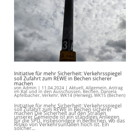
Initiative für mehr Sicherheit: Verkehrsspiegel
soll Zufahrt zum REWE in Bechen sicherer
machen
von
Admin
|
11.04.2024
|
Aktuell
,
Allgemein
,
Antrag
im Rat und in den Ausschüssen
,
Bechen
,
Daniela
Apfelbacher
,
Verkehr
,
WK14 (Herweg)
,
WK15 (Bechen)
Initiative für mehr Sicherheit: Verkehrsspiegel
soll Zufahrt zum REWE in Bechen sicherer
machen Die Sicherheit auf den Straßen
unserer Gemeinde ist ein ständiges Anliegen
für die SPD, insbesondere in Bereichen, wo das
Risiko von Verkehrsunfällen hoch ist. Ein
solcher...