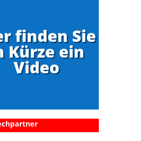
er finden Sie
n Kürze ein
Video
echpartner