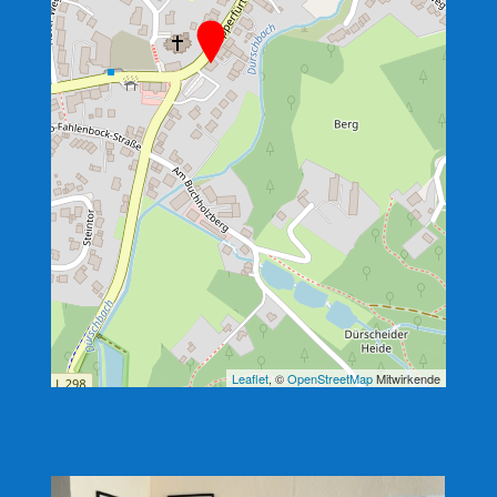
Leaflet
, ©
OpenStreetMap
Mitwirkende