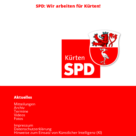
SPD: Wir arbeiten für Kürten!
Aktuelles
Mitteilungen
Archiv
Termine
Videos
Fotos
Impressum
Datenschutzerklärung
Hinweise zum Einsatz von Künstlicher Intelligenz (KI)