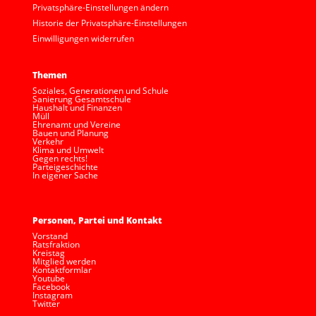
Privatsphäre-Einstellungen ändern
Historie der Privatsphäre-Einstellungen
Einwilligungen widerrufen
Themen
Soziales, Generationen und Schule
Sanierung Gesamtschule
Haushalt und Finanzen
Müll
Ehrenamt und Vereine
Bauen und Planung
Verkehr
Klima und Umwelt
Gegen rechts!
Parteigeschichte
In eigener Sache
Personen, Partei und Kontakt
Vorstand
Ratsfraktion
Kreistag
Mitglied werden
Kontaktformlar
Youtube
Facebook
Instagram
Twitter