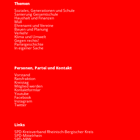
Themen
Soziales, Generationen und Schule
Sanierung Gesamtschule
Haushalt und Finanzen
Müll
Ehrenamt und Vereine
Bauen und Planung
Verkehr
Klima und Umwelt
Gegen rechts!
Parteigeschichte
In eigener Sache
Personen, Partei und Kontakt
Vorstand
Ratsfraktion
Kreistag
Mitglied werden
Kontaktformlar
Youtube
Facebook
Instagram
Twitter
Links
SPD-Kreisverband Rheinisch-Bergischer Kreis
SPD-Mittelrhein
SPD-NRW