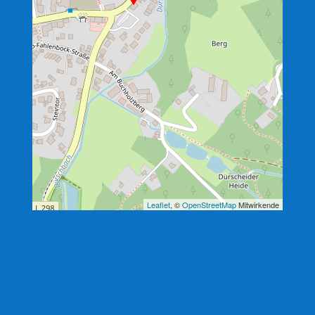
Leaflet
, ©
OpenStreetMap
Mitwirkende