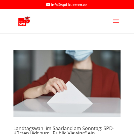
info@spd-kuerten.de
Landtagswahl im Saarland am Sonntag: SPD-
Kürten lädt zum „Public Viewing“ ein