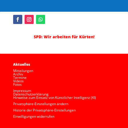
SPD: Wir arbeiten für Kürten!
Aktuelles
Mitteilungen
Archiv
Termine
Videos
Fotos
Impressum
Datenschutzerklärung
Hinweise zum Einsatz von Künstlicher Intelligenz (KI)
Privatsphäre-Einstellungen ändern
Historie der Privatsphäre-Einstellungen
Einwilligungen widerrufen