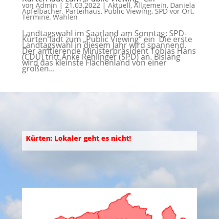
von
Admin
|
21.03.2022
|
Aktuell
,
Allgemein
,
Daniela
Apfelbacher
,
Parteihaus
,
Public Viewing
,
SPD vor Ort
,
Termine
,
Wahlen
Landtagswahl im Saarland am Sonntag: SPD-
Kürten lädt zum „Public Viewing“ ein Die erste
Landtagswahl in diesem Jahr wird spannend.
Der amtierende Ministerpräsident Tobias Hans
(CDU) tritt Anke Rehlinger (SPD) an. Bislang
wird das kleinste Flächenland von einer
großen...
Kürten: Lokaler geht es nicht!