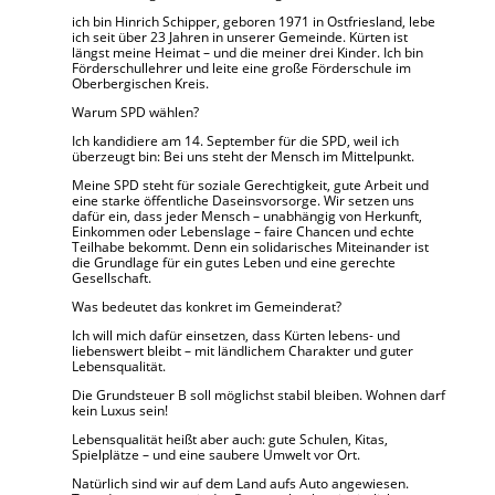
i
ch bin Hinrich Schipper,
geboren 1971 in Ostfriesland, lebe
ich seit über 23 Jahren in unserer Gemeinde. Kürten ist
längst meine Heimat – und die meiner drei Kinder.
Ich bin
Förderschullehrer und leite eine große Förderschule im
Oberbergischen Kreis.
Warum SPD wählen?
Ich kandidiere am 14. September für die SPD, weil ich
überzeugt bin: Bei uns steht der Mensch im Mittelpunkt.
Meine SPD steht für soziale Gerechtigkeit, gute Arbeit und
eine starke öffentliche Daseinsvorsorge. Wir setzen uns
dafür ein, dass jeder Mensch – unabhängig von Herkunft,
Einkommen oder Lebenslage – faire Chancen
und echte
Teilhabe bekommt. Denn ein solidarisches Miteinander ist
die Grundlage für ein gutes Leben und eine gerechte
Gesellschaft.
Was bedeutet das konkret im Gemeinderat?
Ich will mich dafür einsetzen, dass Kürten lebens- und
liebenswert bleibt – mit ländlichem Charakter und guter
Lebensqualität.
Die Grundsteuer B soll möglichst stabil bleiben. Wohnen darf
kein Luxus sein!
Lebensqualität heißt aber auch: gute Schulen, Kitas,
Spielplätze – und eine saubere Umwelt vor Ort.
Natürlich sind wir auf dem Land aufs Auto angewiesen.