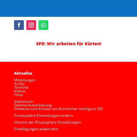
SPD: Wir arbeiten für Kürten!
Aktuelles
Mitteilungen
Archiv
Termine
Videos
Fotos
Impressum
Datenschutzerklärung
Hinweise zum Einsatz von Künstlicher Intelligenz (KI)
Privatsphäre-Einstellungen ändern
Historie der Privatsphäre-Einstellungen
Einwilligungen widerrufen