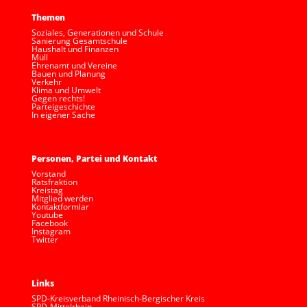
Themen
Soziales, Generationen und Schule
Sanierung Gesamtschule
Haushalt und Finanzen
Müll
Ehrenamt und Vereine
Bauen und Planung
Verkehr
Klima und Umwelt
Gegen rechts!
Parteigeschichte
In eigener Sache
Personen, Partei und Kontakt
Vorstand
Ratsfraktion
Kreistag
Mitglied werden
Kontaktformlar
Youtube
Facebook
Instagram
Twitter
Links
SPD-Kreisverband Rheinisch-Bergischer Kreis
SPD-Mittelrhein