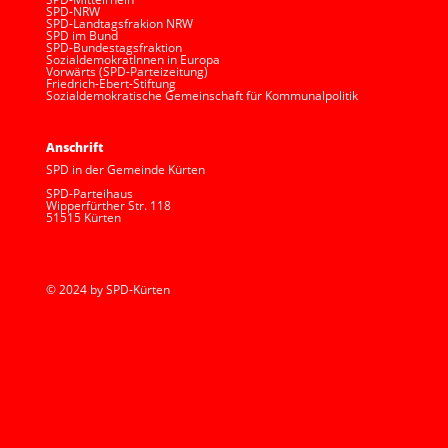
SPD-NRW
SPD-Landtagsfrakion NRW
SPD im Bund
SPD-Bundestagsfraktion
SozialdemokratInnen in Europa
Vorwärts (SPD-Parteizeitung)
Friedrich-Ebert-Stiftung
Sozialdemokratische Gemeinschaft für Kommunalpolitik
Anschrift
SPD in der Gemeinde Kürten
SPD-Parteihaus
Wipperfürther Str. 118
51515 Kürten
© 2024 by SPD-Kürten