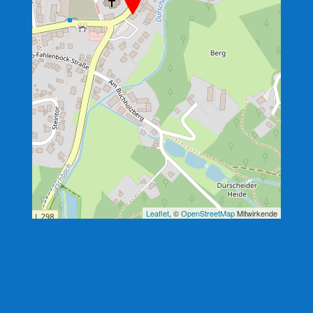
Leaflet
, ©
OpenStreetMap
Mitwirkende