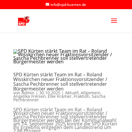
info@spd-kuerten.de
SPD Kürten stärkt Team im Rat – Roland
Wisskirchen neuer Fraktionsvorsitzender /
Sascha Pechbrenner soll stellvertretender
Bürgermeister werden
von
Admin
|
30.10.2025
|
Aktuell
,
Allgemein
,
Angelika Freisen
,
Elke Krämer
,
Fraktion
,
Sascha
Pechbrenner
SPD Kürten stärkt Team im Rat – Roland
Wisskirchen neuer Fraktionsvorsitzender /
Sascha Pechbrenner soll stellvertretender
Bürgermeister werden Bei der Kommunalwahl
am 14. September 2025 konnte die SPD Kürten
ihr Ergebnis entgegen dem Landestrend um
2,88 Prozent...