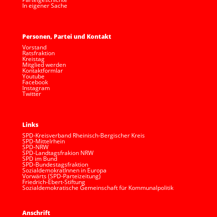
In eigener Sache
Personen, Partei und Kontakt
Vorstand
Ratsfraktion
Kreistag
Mitglied werden
Kontaktformlar
Youtube
Facebook
Instagram
Twitter
Links
SPD-Kreisverband Rheinisch-Bergischer Kreis
SPD-Mittelrhein
SPD-NRW
SPD-Landtagsfrakion NRW
SPD im Bund
SPD-Bundestagsfraktion
SozialdemokratInnen in Europa
Vorwärts (SPD-Parteizeitung)
Friedrich-Ebert-Stiftung
Sozialdemokratische Gemeinschaft für Kommunalpolitik
Anschrift