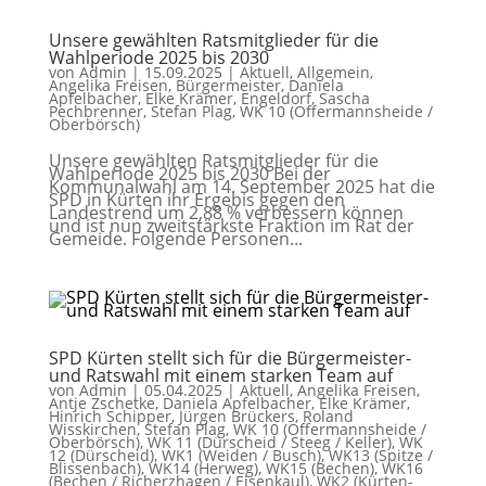
Unsere gewählten Ratsmitglieder für die
Wahlperiode 2025 bis 2030
von
Admin
|
15.09.2025
|
Aktuell
,
Allgemein
,
Angelika Freisen
,
Bürgermeister
,
Daniela
Apfelbacher
,
Elke Krämer
,
Engeldorf
,
Sascha
Pechbrenner
,
Stefan Plag
,
WK 10 (Offermannsheide /
Oberbörsch)
Unsere gewählten Ratsmitglieder für die
Wahlperiode 2025 bis 2030 Bei der
Kommunalwahl am 14. September 2025 hat die
SPD in Kürten ihr Ergebis gegen den
Landestrend um 2,88 % verbessern können
und ist nun zweitstärkste Fraktion im Rat der
Gemeide. Folgende Personen...
SPD Kürten stellt sich für die Bürgermeister-
und Ratswahl mit einem starken Team auf
von
Admin
|
05.04.2025
|
Aktuell
,
Angelika Freisen
,
Antje Zschetke
,
Daniela Apfelbacher
,
Elke Krämer
,
Hinrich Schipper
,
Jürgen Brückers
,
Roland
Wisskirchen
,
Stefan Plag
,
WK 10 (Offermannsheide /
Oberbörsch)
,
WK 11 (Dürscheid / Steeg / Keller)
,
WK
12 (Dürscheid)
,
WK1 (Weiden / Busch)
,
WK13 (Spitze /
Blissenbach)
,
WK14 (Herweg)
,
WK15 (Bechen)
,
WK16
(Bechen / Richerzhagen / Eisenkaul)
,
WK2 (Kürten-