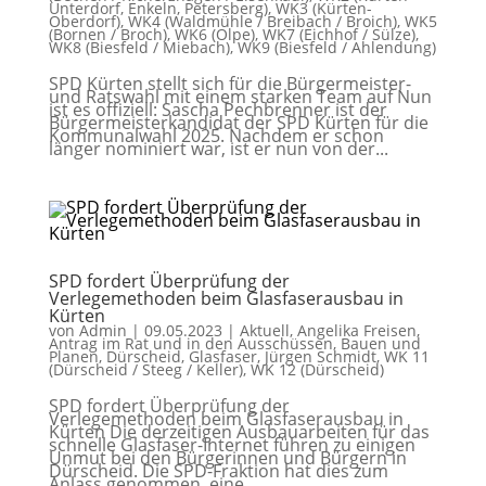
Unterdorf, Enkeln, Petersberg)
,
WK3 (Kürten-
Oberdorf)
,
WK4 (Waldmühle / Breibach / Broich)
,
WK5
(Bornen / Broch)
,
WK6 (Olpe)
,
WK7 (Eichhof / Sülze)
,
WK8 (Biesfeld / Miebach)
,
WK9 (Biesfeld / Ahlendung)
SPD Kürten stellt sich für die Bürgermeister-
und Ratswahl mit einem starken Team auf Nun
ist es offiziell: Sascha Pechbrenner ist der
Bürgermeisterkandidat der SPD Kürten für die
Kommunalwahl 2025. Nachdem er schon
länger nominiert war, ist er nun von der...
SPD fordert Überprüfung der
Verlegemethoden beim Glasfaserausbau in
Kürten
von
Admin
|
09.05.2023
|
Aktuell
,
Angelika Freisen
,
Antrag im Rat und in den Ausschüssen
,
Bauen und
Planen
,
Dürscheid
,
Glasfaser
,
Jürgen Schmidt
,
WK 11
(Dürscheid / Steeg / Keller)
,
WK 12 (Dürscheid)
SPD fordert Überprüfung der
Verlegemethoden beim Glasfaserausbau in
Kürten Die derzeitigen Ausbauarbeiten für das
schnelle Glasfaser-Internet führen zu einigen
Unmut bei den Bürgerinnen und Bürgern in
Dürscheid. Die SPD-Fraktion hat dies zum
Anlass genommen, eine...