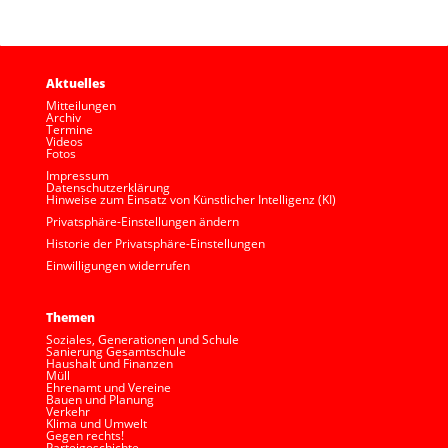
Aktuelles
Mitteilungen
Archiv
Termine
Videos
Fotos
Impressum
Datenschutzerklärung
Hinweise zum Einsatz von Künstlicher Intelligenz (KI)
Privatsphäre-Einstellungen ändern
Historie der Privatsphäre-Einstellungen
Einwilligungen widerrufen
Themen
Soziales, Generationen und Schule
Sanierung Gesamtschule
Haushalt und Finanzen
Müll
Ehrenamt und Vereine
Bauen und Planung
Verkehr
Klima und Umwelt
Gegen rechts!
Parteigeschichte