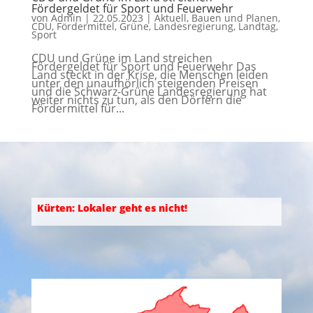
Fördergeldet für Sport und Feuerwehr
von
Admin
|
22.05.2023
|
Aktuell
,
Bauen und Planen
,
CDU
,
Fördermittel
,
Grüne
,
Landesregierung
,
Landtag
,
Sport
CDU und Grüne im Land streichen
Fördergeldet für Sport und Feuerwehr Das
Land steckt in der Krise, die Menschen leiden
unter den unaufhörlich steigenden Preisen
und die Schwarz-Grüne Landesregierung hat
weiter nichts zu tun, als den Dörfern die
Fördermittel für...
Kürten: Lokaler geht es nicht!