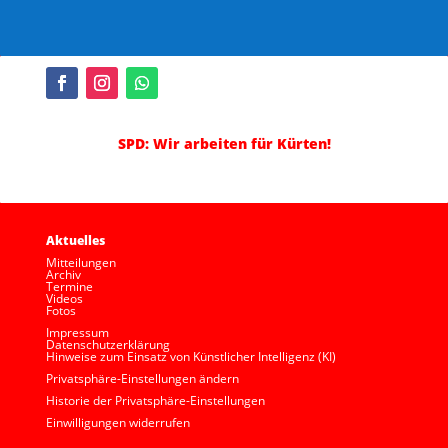
SPD: Wir arbeiten für Kürten!
Aktuelles
Mitteilungen
Archiv
Termine
Videos
Fotos
Impressum
Datenschutzerklärung
Hinweise zum Einsatz von Künstlicher Intelligenz (KI)
Privatsphäre-Einstellungen ändern
Historie der Privatsphäre-Einstellungen
Einwilligungen widerrufen