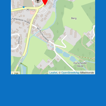
Leaflet
, ©
OpenStreetMap
Mitwirkende