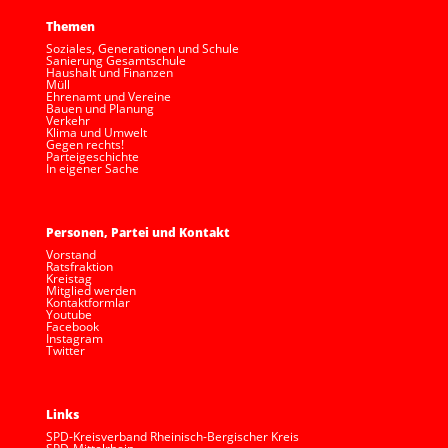
Themen
Soziales, Generationen und Schule
Sanierung Gesamtschule
Haushalt und Finanzen
Müll
Ehrenamt und Vereine
Bauen und Planung
Verkehr
Klima und Umwelt
Gegen rechts!
Parteigeschichte
In eigener Sache
Personen, Partei und Kontakt
Vorstand
Ratsfraktion
Kreistag
Mitglied werden
Kontaktformlar
Youtube
Facebook
Instagram
Twitter
Links
SPD-Kreisverband Rheinisch-Bergischer Kreis