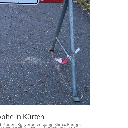
phe in Kürten
 Planen
,
Bürgerbeteiligung
,
Klima, Energie
Steeg / Keller)
,
WK 12 (Dürscheid)
,
WK7