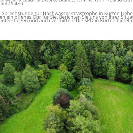
hhof / Sülze)
-Sprechstunde zur Hochwasserkatastrophe in Kürten Liebe 
en ein offenes Ohr für Sie. Berichten Sie uns von Ihrer Sit
 unterstützen und auch vermitteln!Die SPD in Kürten bietet d