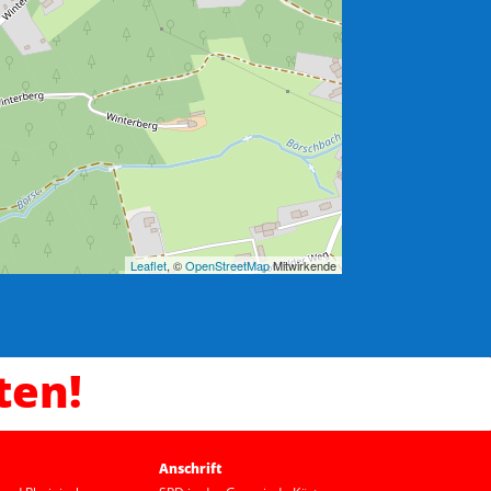
Leaflet
, ©
OpenStreetMap
Mitwirkende
ten!
Anschrift