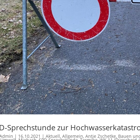
D-Sprechstunde zur Hochwasserkatastro
Admin
|
16.10.2021
|
Aktuell
,
Allgemein
,
Antje Zschetke
,
Bauen und
 Umwelt
,
Miebach
,
SPD-Sprechstunde
,
Termine
,
WK 11 (Dürscheid / 