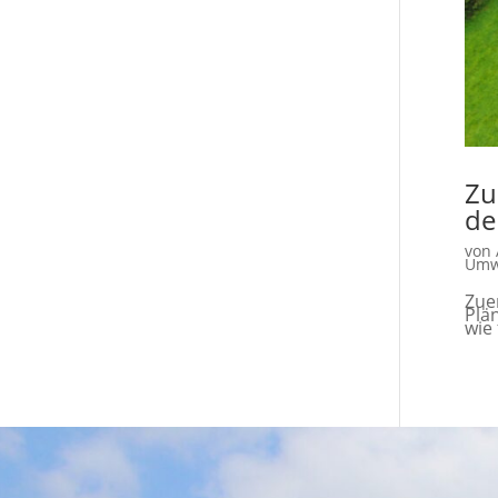
Zu
de
von
Umw
Zue
Plä
wie 