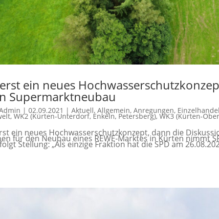
erst ein neues Hochwasserschutzkonzept
n Supermarktneubau
Admin
|
02.09.2021
|
Aktuell
,
Allgemein
,
Anregungen
,
Einzelhande
elt
,
WK2 (Kürten-Unterdorf, Enkeln, Petersberg)
,
WK3 (Kürten-Ober
rst ein neues Hochwasserschutzkonzept, dann die Diskuss
nen für den Neubau eines REWE-Marktes in Kürten nimmt S
folgt Stellung: „Als einzige Fraktion hat die SPD am 26.08.202