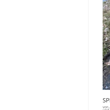
SP
von
und