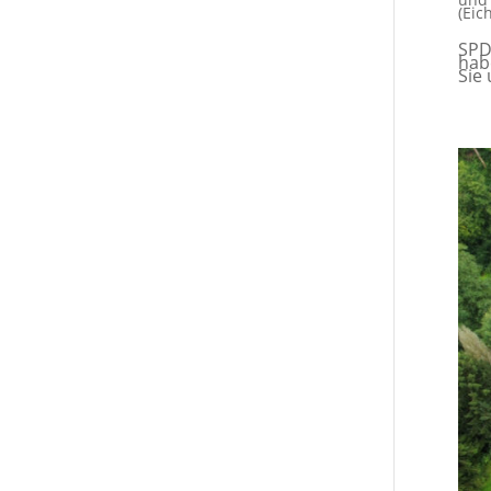
(Eic
SPD
hab
Sie