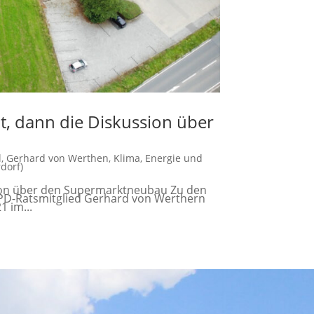
, dann die Diskussion über
l
,
Gerhard von Werthen
,
Klima, Energie und
dorf)
ion über den Supermarktneubau Zu den
PD-Ratsmitglied Gerhard von Werthern
1 im...