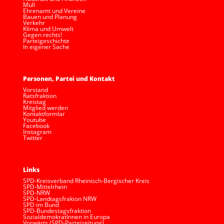
Müll
Ehrenamt und Vereine
Bauen und Planung
Verkehr
Klima und Umwelt
Gegen rechts!
Parteigeschichte
In eigener Sache
Personen, Partei und Kontakt
Vorstand
Ratsfraktion
Kreistag
Mitglied werden
Kontaktformlar
Youtube
Facebook
Instagram
Twitter
Links
SPD-Kreisverband Rheinisch-Bergischer Kreis
SPD-Mittelrhein
SPD-NRW
SPD-Landtagsfrakion NRW
SPD im Bund
SPD-Bundestagsfraktion
SozialdemokratInnen in Europa
Vorwärts (SPD-Parteizeitung)