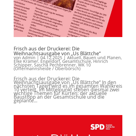
Frisch aus der Druckerei: Die
Weihnachtsausgabe von „Us Blättche“
von
Admin
|
04.12.2025
|
Aktuell
,
Bauen und Planen
,
Elke Krämer
,
Engeldorf
,
Gesamtschule
,
Hinrich
Schipper
,
Sascha Pechbrenner
,
WK 10
(Offermannsheide / Oberbörsch)
Frisch aus der Druckerei: Die
Weihnachtsausgabe von „Us Blättche“ In den
nächsten Tagen wird es im gesamten Wahlkreis
10 verteilt. Im Mittelpunkt stehen diesmal zwei
wichtige Themen für Kürten: der aktuelle
Baustopp an der Gesamtschule und die
geplante...