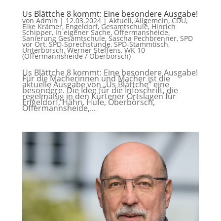
Us Blättche 8 kommt: Eine besondere Ausgabe!
von
Admin
|
12.03.2024
|
Aktuell
,
Allgemein
,
CDU
,
Elke Krämer
,
Engeldorf
,
Gesamtschule
,
Hinrich
Schipper
,
In eigener Sache
,
Offermansheide
,
Sanierung Gesamtschule
,
Sascha Pechbrenner
,
SPD
vor Ort
,
SPD-Sprechstunde
,
SPD-Stammtisch
,
Unterbörsch
,
Werner Steffens
,
WK 10
(Offermannsheide / Oberbörsch)
Us Blättche 8 kommt: Eine besondere Ausgabe!
Für die Macherinnen und Macher ist die
aktuelle Ausgabe von „Us Blättche“ eine
besondere. Die Idee für die Infoschrift, die
regelmäßig in den Kürtener Ortslagen für
Engeldorf, Hähn, Hufe, Oberbörsch,
Offermannsheide,...