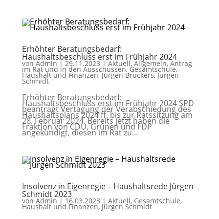
Erhöhter Beratungsbedarf:
Haushaltsbeschluss erst im Frühjahr 2024
von
Admin
|
29.11.2023
|
Aktuell
,
Allgemein
,
Antrag
im Rat und in den Ausschüssen
,
Gesamtschule
,
Haushalt und Finanzen
,
Jürgen Brückers
,
Jürgen
Schmidt
Erhöhter Beratungsbedarf:
Haushaltsbeschluss erst im Frühjahr 2024 SPD
beantragt Vertagung der Verabschiedung des
Haushaltsplans 2024 ff. bis zur Ratssitzung am
28. Februar 2024. Bereits jetzt haben die
Fraktion von CDU, Grünen und FDP
angekündigt, diesen im Rat zu...
Insolvenz in Eigenregie – Haushaltsrede Jürgen
Schmidt 2023
von
Admin
|
16.03.2023
|
Aktuell
,
Gesamtschule
,
Haushalt und Finanzen
,
Jürgen Schmidt