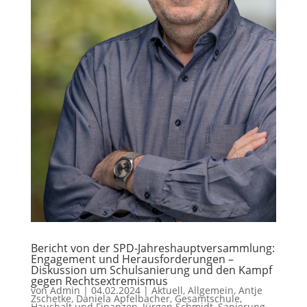
Bericht von der SPD-Jahreshauptversammlung:
Engagement und Herausforderungen –
Diskussion um Schulsanierung und den Kampf
gegen Rechtsextremismus
von
Admin
|
04.02.2024
|
Aktuell
,
Allgemein
,
Antje
Zschetke
,
Daniela Apfelbacher
,
Gesamtschule
,
Haushalt und Finanzen
,
Jürgen Schmidt
,
Sanierung