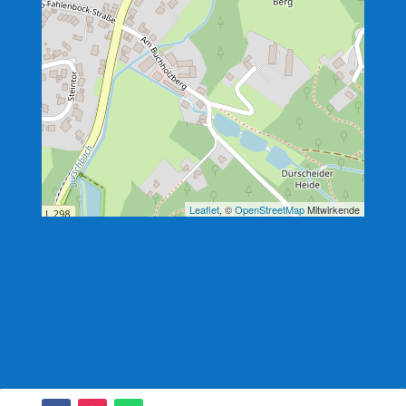
Leaflet
, ©
OpenStreetMap
Mitwirkende