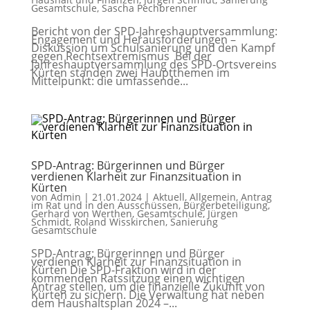
Gesamtschule
,
Sascha Pechbrenner
Bericht von der SPD-Jahreshauptversammlung:
Engagement und Herausforderungen –
Diskussion um Schulsanierung und den Kampf
gegen Rechtsextremismus Bei der
Jahreshauptversammlung des SPD-Ortsvereins
Kürten standen zwei Hauptthemen im
Mittelpunkt: die umfassende...
SPD-Antrag: Bürgerinnen und Bürger
verdienen Klarheit zur Finanzsituation in
Kürten
von
Admin
|
21.01.2024
|
Aktuell
,
Allgemein
,
Antrag
im Rat und in den Ausschüssen
,
Bürgerbeteiligung
,
Gerhard von Werthen
,
Gesamtschule
,
Jürgen
Schmidt
,
Roland Wisskirchen
,
Sanierung
Gesamtschule
SPD-Antrag: Bürgerinnen und Bürger
verdienen Klarheit zur Finanzsituation in
Kürten Die SPD-Fraktion wird in der
kommenden Ratssitzung einen wichtigen
Antrag stellen, um die finanzielle Zukunft von
Kürten zu sichern. Die Verwaltung hat neben
dem Haushaltsplan 2024 –...