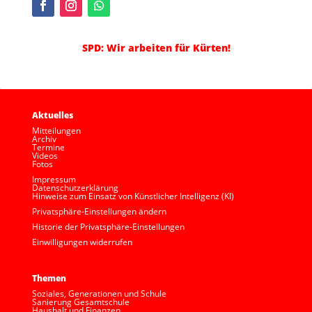
SPD: Wir arbeiten für Kürten!
Aktuelles
Mitteilungen
Archiv
Termine
Videos
Fotos
Impressum
Datenschutzerklärung
Hinweise zum Einsatz von Künstlicher Intelligenz (KI)
Privatsphäre-Einstellungen ändern
Historie der Privatsphäre-Einstellungen
Einwilligungen widerrufen
Themen
Soziales, Generationen und Schule
Sanierung Gesamtschule
Haushalt und Finanzen